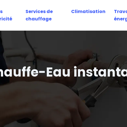
s
Services de
Climatisation
Trav
ricité
chauffage
éner
auffe-Eau instant