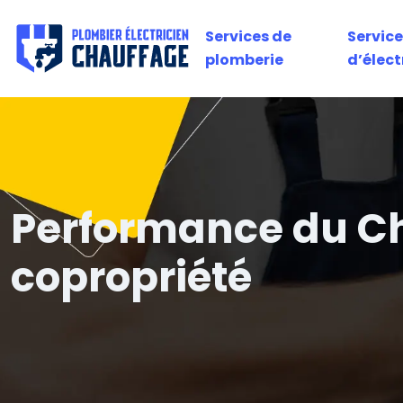
Services de
Service
plomberie
d’élect
Performance du Ch
copropriété