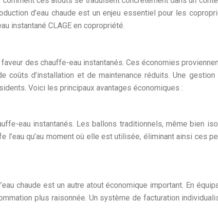
comment ces atouts se traduisent concrètement dans un contex
production d’eau chaude est un enjeu essentiel pour les coprop
eau instantané CLAGE en copropriété.
faveur des chauffe-eau instantanés. Ces économies proviennent 
, de coûts d’installation et de maintenance réduits. Une gestio
ésidents. Voici les principaux avantages économiques :
ffe-eau instantanés. Les ballons traditionnels, même bien iso
e l’eau qu’au moment où elle est utilisée, éliminant ainsi ces p
d’eau chaude est un autre atout économique important. En équip
ommation plus raisonnée. Un système de facturation individuali