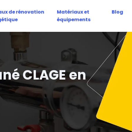
aux de rénovation
Matériaux et
Blog
gétique
équipements
ané CLAGE en